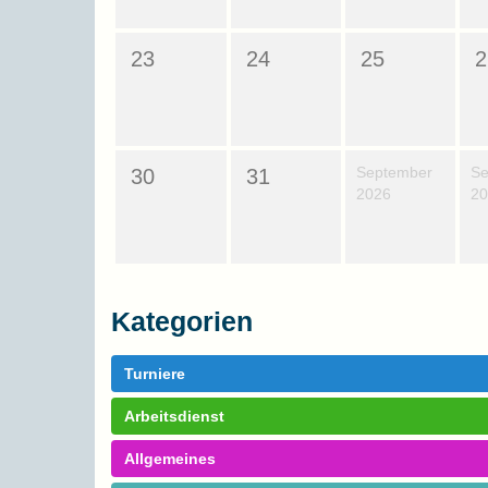
23
24
25
2
September
Se
30
31
2026
20
Kategorien
Turniere
Arbeitsdienst
Allgemeines