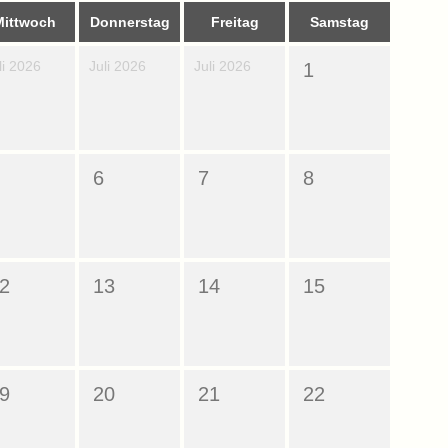
Mittwoch
Donnerstag
Freitag
Samstag
li 2026
Juli 2026
Juli 2026
1
6
7
8
2
13
14
15
9
20
21
22